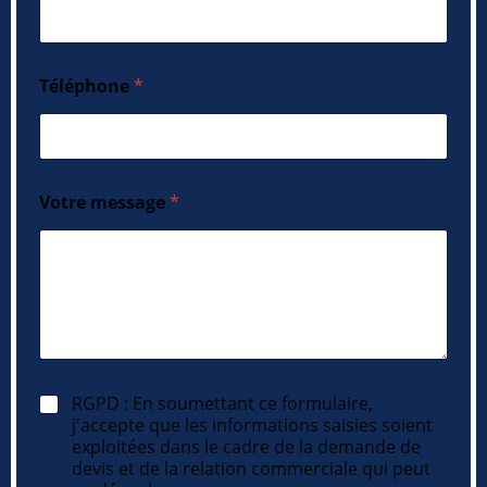
Téléphone
*
Votre message
*
R
RGPD : En soumettant ce formulaire,
G
j'accepte que les informations saisies soient
P
exploitées dans le cadre de la demande de
D
devis et de la relation commerciale qui peut
*