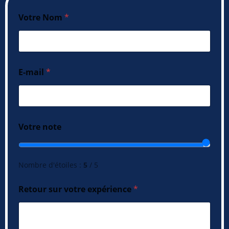
Votre Nom
*
E-mail
*
Votre note
Nombre d'étoiles :
5
/ 5
Retour sur votre expérience
*