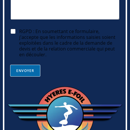
R
RGPD : En soumettant ce formulaire,
G
j'accepte que les informations saisies soient
P
exploitées dans le cadre de la demande de
D
devis et de la relation commerciale qui peut
*
en découler.
ENVOYER